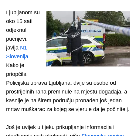
Ljubljanom su
oko 15 sati
odjeknuli
pucnjevi,
javlja
N1
Slovenija
.
Kako je
priopćila
Policijska uprava Ljubljana, dvije su osobe od
prostrijelnih rana preminule na mjestu događaja, a
kasnije je na širem području pronađen još jedan
mrtav muškarac za kojeg se vjeruje da je počinitelj.
Još je uvijek u tijeku prikupljanje informacija i
utvrđivanje svih okolnosti, pišu
Slovenske novice
.