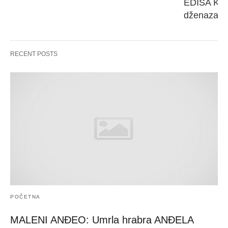
EDISA KARI
dženaza će
RECENT POSTS
POČETNA
MALENI ANĐEO: Umrla hrabra ANĐELA