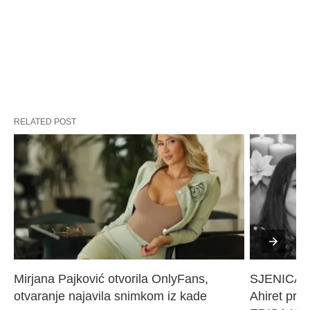
RELATED POST
Mirjana Pajković otvorila OnlyFans, 
SJENICA 
otvaranje najavila snimkom iz kade
Ahiret pres