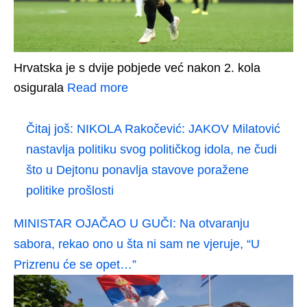
Hrvatska je s dvije pobjede već nakon 2. kola
osigurala
Read more
Čitaj još:
NIKOLA Rakočević: JAKOV Milatović
nastavlja politiku svog političkog idola, ne čudi
što u Dejtonu ponavlja stavove poražene
politike prošlosti
MINISTAR OJAČAO U GUČI: Na otvaranju
sabora, rekao ono u šta ni sam ne vjeruje, “U
Prizrenu će se opet…”