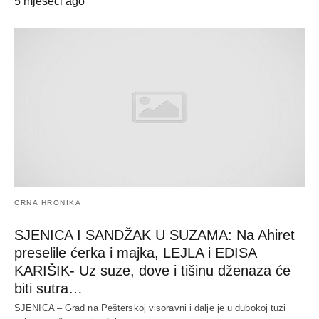
5 mjeseci ago
CRNA HRONIKA
SJENICA I SANDŽAK U SUZAMA: Na Ahiret
preselile ćerka i majka, LEJLA i EDISA
KARIŠIK- Uz suze, dove i tišinu dženaza će
biti sutra…
SJENICA – Grad na Pešterskoj visoravni i dalje je u dubokoj tuzi