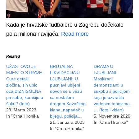
Kada je hrvatske fudbalere u Zagrebu dočekalo
pola miliona navijača,
Read more
Related
UŽAS- OVO JE
BRUTALNA
DRAMA U
MJESTO STRAVE:
LIKVIDACIJA U
LJUBLJANI:
Cure detalji
LJUBLJANI: U
Maskirani
zločina, sin ubio
pucnjavi ubijeni
demonstranti u
oca BIZNISMENA
dovofi se u vezu
sukobu s policijom
pa sebe, komšije u
sa nestalom
koja je uzvratila
šoku? (foto)
drogom Kavačkog
vodenim topovima
29. Marta 2023
klana, napadač u
… (foto i video)
In "Crna Hronika"
bijegu, policija…
5. Novembra 2020
21. Januara 2023
In "Crna Hronika"
In "Crna Hronika"