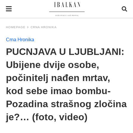
HOMEPAGE
CRNA HRONIKA
Crna Hronika
PUCNJAVA U LJUBLJANI:
Ubijene dvije osobe,
počinitelj nađen mrtav,
kod sebe imao bombu-
Pozadina strašnog zločina
je?… (foto, video)