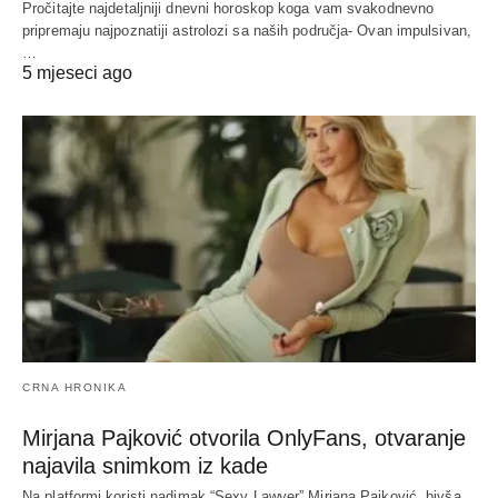
Pročitajte najdetaljniji dnevni horoskop koga vam svakodnevno
pripremaju najpoznatiji astrolozi sa naših područja- Ovan impulsivan,
…
5 mjeseci ago
CRNA HRONIKA
Mirjana Pajković otvorila OnlyFans, otvaranje
najavila snimkom iz kade
Na platformi koristi nadimak “Sexy Lawyer” Mirjana Pajković, bivša