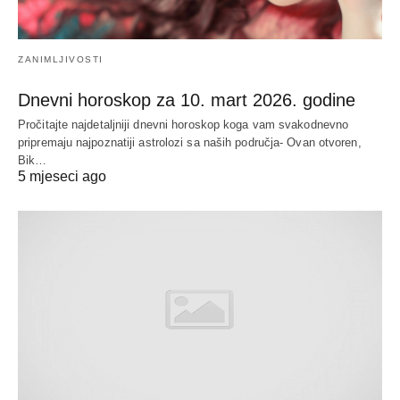
ZANIMLJIVOSTI
Dnevni horoskop za 10. mart 2026. godine
Pročitajte najdetaljniji dnevni horoskop koga vam svakodnevno
pripremaju najpoznatiji astrolozi sa naših područja- Ovan otvoren,
Bik…
5 mjeseci ago