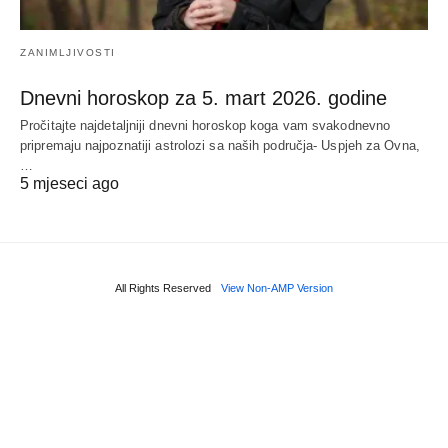
ZANIMLJIVOSTI
Dnevni horoskop za 5. mart 2026. godine
Pročitajte najdetaljniji dnevni horoskop koga vam svakodnevno
pripremaju najpoznatiji astrolozi sa naših područja- Uspjeh za Ovna,
…
5 mjeseci ago
All Rights Reserved
View Non-AMP Version