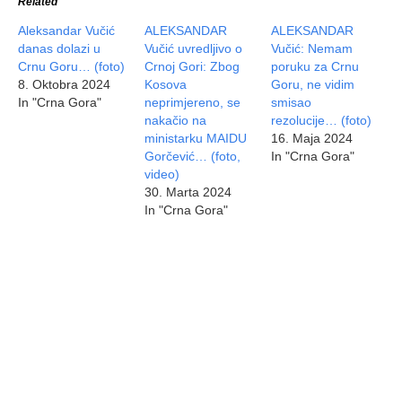
Related
Aleksandar Vučić
ALEKSANDAR
ALEKSANDAR
danas dolazi u
Vučić uvredljivo o
Vučić: Nemam
Crnu Goru… (foto)
Crnoj Gori: Zbog
poruku za Crnu
8. Oktobra 2024
Kosova
Goru, ne vidim
In "Crna Gora"
neprimjereno, se
smisao
nakačio na
rezolucije… (foto)
ministarku MAIDU
16. Maja 2024
Gorčević… (foto,
In "Crna Gora"
video)
30. Marta 2024
In "Crna Gora"