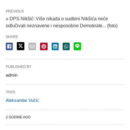
PREVIOUS
« DPS Nikšić: Više nikada o sudbini Nikšića neće
odlučivati neznavene i nesposobne Demokrate... (foto)
SHARE
PUBLISHED BY
admin
TAGS:
Aleksandar Vučić
2 GODINE AGO