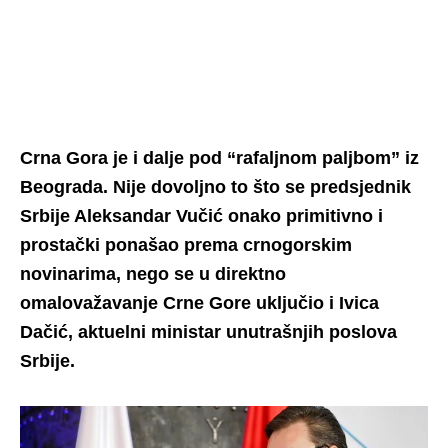
Crna Gora je i dalje pod “rafaljnom paljbom” iz
Beograda. Nije dovoljno to što se predsjednik
Srbije Aleksandar Vučić onako primitivno i
prostački ponašao prema crnogorskim
novinarima, nego se u direktno
omalovažavanje Crne Gore uključio i Ivica
Dačić, aktuelni ministar unutrašnjih poslova
Srbije.