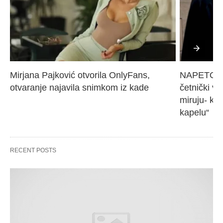
Mirjana Pajković otvorila OnlyFans, 
NAPETO U 
otvaranje najavila snimkom iz kade
četnički vo
miruju- kr
kapelu“
RECENT POSTS