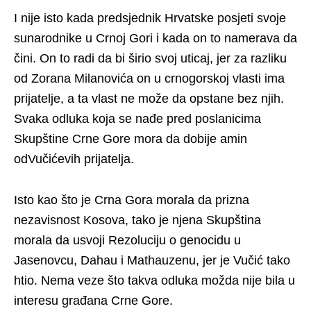
I nije isto kada predsjednik Hrvatske posjeti svoje
sunarodnike u Crnoj Gori i kada on to namerava da
čini. On to radi da bi širio svoj uticaj, jer za razliku
od Zorana Milanovića on u crnogorskoj vlasti ima
prijatelje, a ta vlast ne može da opstane bez njih.
Svaka odluka koja se nađe pred poslanicima
Skupštine Crne Gore mora da dobije amin
odVučićevih prijatelja.
Isto kao što je Crna Gora morala da prizna
nezavisnost Kosova, tako je njena Skupština
morala da usvoji Rezoluciju o genocidu u
Jasenovcu, Dahau i Mathauzenu, jer je Vučić tako
htio. Nema veze što takva odluka možda nije bila u
interesu građana Crne Gore.