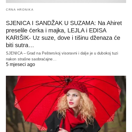
CRNA HRONIKA
SJENICA I SANDŽAK U SUZAMA: Na Ahiret
preselile ćerka i majka, LEJLA i EDISA
KARIŠIK- Uz suze, dove i tišinu dženaza će
biti sutra…
SJENICA – Grad na Pešterskoj visoravni i dalje je u dubokoj tuzi
nakon strašne saobraćajne…
5 mjeseci ago