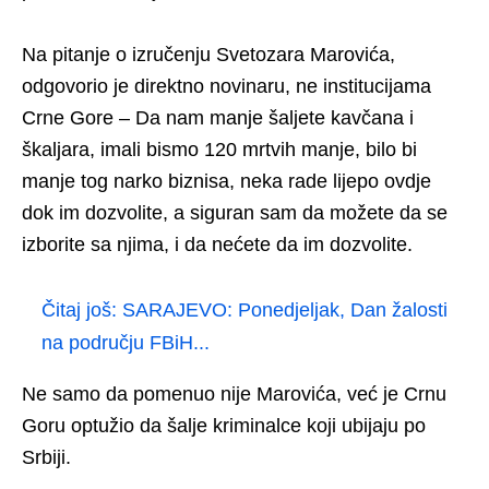
Na pitanje o izručenju Svetozara Marovića,
odgovorio je direktno novinaru, ne institucijama
Crne Gore – Da nam manje šaljete kavčana i
škaljara, imali bismo 120 mrtvih manje, bilo bi
manje tog narko biznisa, neka rade lijepo ovdje
dok im dozvolite, a siguran sam da možete da se
izborite sa njima, i da nećete da im dozvolite.
Čitaj još:
SARAJEVO: Ponedjeljak, Dan žalosti
na području FBiH...
Ne samo da pomenuo nije Marovića, već je Crnu
Goru optužio da šalje kriminalce koji ubijaju po
Srbiji.