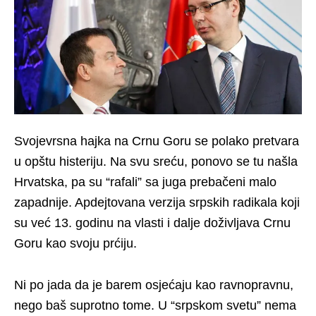
Svojevrsna hajka na Crnu Goru se polako pretvara
u opštu histeriju. Na svu sreću, ponovo se tu našla
Hrvatska, pa su “rafali” sa juga prebačeni malo
zapadnije. Apdejtovana verzija srpskih radikala koji
su već 13. godinu na vlasti i dalje doživljava Crnu
Goru kao svoju prćiju.
Ni po jada da je barem osjećaju kao ravnopravnu,
nego baš suprotno tome. U “srpskom svetu” nema