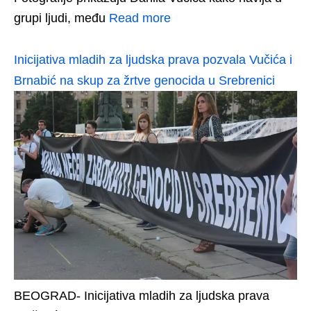
grupi ljudi, među
Read more
Inicijativa mladih za ljudska prava pozvala Vučića i
Brnabić na skup za žrtve genocida u Srebrenici
BEOGRAD- Inicijativa mladih za ljudska prava