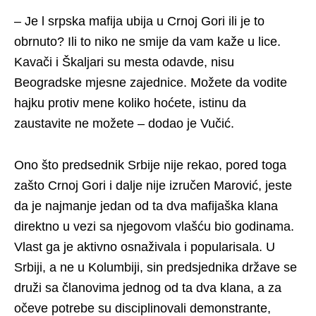
– Je l srpska mafija ubija u Crnoj Gori ili je to
obrnuto? Ili to niko ne smije da vam kaže u lice.
Kavači i Škaljari su mesta odavde, nisu
Beogradske mjesne zajednice. Možete da vodite
hajku protiv mene koliko hoćete, istinu da
zaustavite ne možete – dodao je Vučić.
Ono što predsednik Srbije nije rekao, pored toga
zašto Crnoj Gori i dalje nije izručen Marović, jeste
da je najmanje jedan od ta dva mafijaška klana
direktno u vezi sa njegovom vlašću bio godinama.
Vlast ga je aktivno osnaživala i popularisala. U
Srbiji, a ne u Kolumbiji, sin predsjednika države se
druži sa članovima jednog od ta dva klana, a za
očeve potrebe su disciplinovali demonstrante,