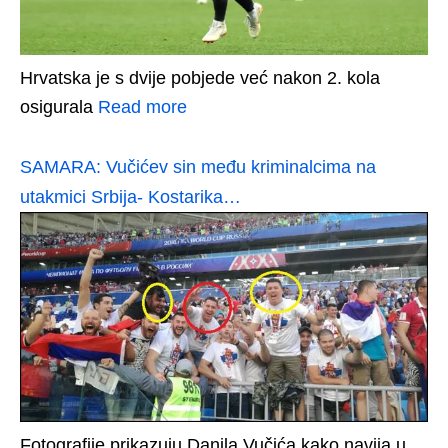
Hrvatska je s dvije pobjede već nakon 2. kola
osigurala
Read more
SAMARA: Vučićev sin među kriminalcima na
utakmici Srbija- Kostarika…
Fotografije prikazuju Danila Vučića kako navija u