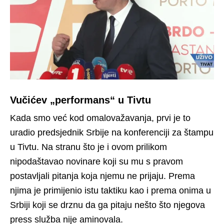
Vučićev „performans“ u Tivtu
Kada smo već kod omalovažavanja, prvi je to
uradio predsjednik Srbije na konferenciji za štampu
u Tivtu. Na stranu što je i ovom prilikom
nipodaštavao novinare koji su mu s pravom
postavljali pitanja koja njemu ne prijaju. Prema
njima je primijenio istu taktiku kao i prema onima u
Srbiji koji se drznu da ga pitaju nešto što njegova
press služba nije aminovala.