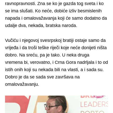
ravnopravnosti. Zna se ko je gazda tog sveta i ko
se ima slušati. Ko neće, dobiće izliv besmislenih
napada i omalovažavanja koji će samo dodatno da
udalje dva, nekada, bratska naroda.
Vučiću i njegovoj svesrpskoj bratiji ostaje samo da
vrijeđa i da troši teške riječi koje neće donijeti ništa
dobro. Na sreću, pa je tako. U neka druga
vremena bi, verovatno, i Crna Gora nadrljala i to od
istih onih koji su nekada bili na vlasti, a i sada su.
Dobro je da se sada sve završava na
omalovažavanju.