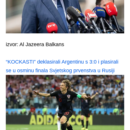
izvor: Al Jazeera Balkans
“KOCKASTI” deklasirali Argentinu s 3:0 i plasirali
se u osminu finala Svjetskog prvenstva u Rusiji