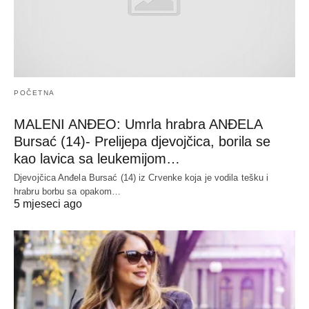
POČETNA
MALENI ANĐEO: Umrla hrabra ANĐELA
Bursać (14)- Prelijepa djevojčica, borila se
kao lavica sa leukemijom…
Djevojčica Anđela Bursać (14) iz Crvenke koja je vodila tešku i
hrabru borbu sa opakom…
5 mjeseci ago