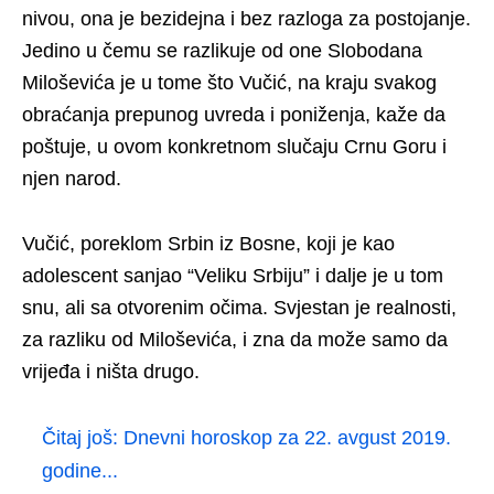
nivou, ona je bezidejna i bez razloga za postojanje.
Jedino u čemu se razlikuje od one Slobodana
Miloševića je u tome što Vučić, na kraju svakog
obraćanja prepunog uvreda i poniženja, kaže da
poštuje, u ovom konkretnom slučaju Crnu Goru i
njen narod.
Vučić, poreklom Srbin iz Bosne, koji je kao
adolescent sanjao “Veliku Srbiju” i dalje je u tom
snu, ali sa otvorenim očima. Svjestan je realnosti,
za razliku od Miloševića, i zna da može samo da
vrijeđa i ništa drugo.
Čitaj još:
Dnevni horoskop za 22. avgust 2019.
godine...