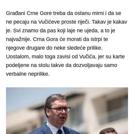
Građani Crne Gore treba da ostanu mirni i da se
ne pecaju na Vučićeve proste riječi. Takav je kakav
je. Svi znamo da pas koji laje ne ujeda, a to je
najvažnije. Crna Gora će morati da istrpi te
njegove drugare do neke sledeće prilike.
Uostalom, malo toga zavisi od Vučića, jer su karte
podeljene na stolu takve da dozvoljavaju samo
verbalne neprilike.