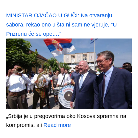
MINISTAR OJAČAO U GUČI: Na otvaranju
sabora, rekao ono u šta ni sam ne vjeruje, “U
Prizrenu će se opet…”
„Srbija je u pregovorima oko Kosova spremna na
kompromis, ali
Read more