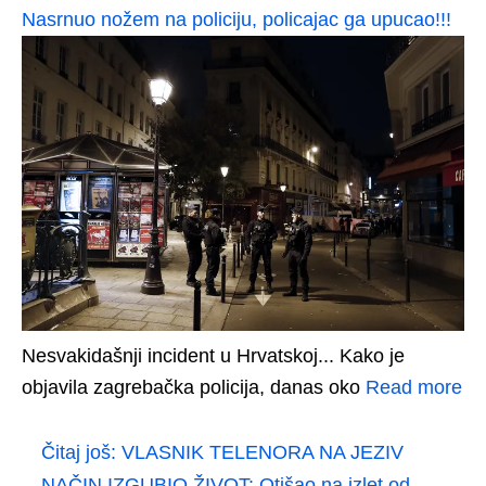
Nasrnuo nožem na policiju, policajac ga upucao!!!
Nesvakidašnji incident u Hrvatskoj... Kako je
objavila zagrebačka policija, danas oko
Read more
Čitaj još:
VLASNIK TELENORA NA JEZIV
NAČIN IZGUBIO ŽIVOT: Otišao na izlet od