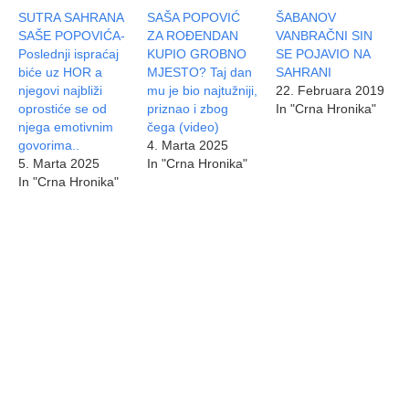
SUTRA SAHRANA
SAŠA POPOVIĆ
ŠABANOV
SAŠE POPOVIĆA-
ZA ROĐENDAN
VANBRAČNI SIN
Poslednji ispraćaj
KUPIO GROBNO
SE POJAVIO NA
biće uz HOR a
MJESTO? Taj dan
SAHRANI
njegovi najbliži
mu je bio najtužniji,
22. Februara 2019
oprostiće se od
priznao i zbog
In "Crna Hronika"
njega emotivnim
čega (video)
govorima..
4. Marta 2025
5. Marta 2025
In "Crna Hronika"
In "Crna Hronika"