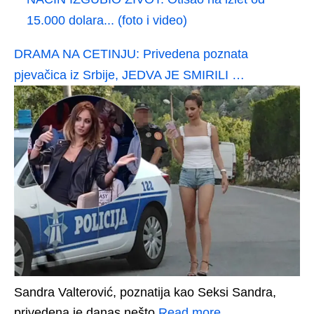
15.000 dolara... (foto i video)
DRAMA NA CETINJU: Privedena poznata
pjevačica iz Srbije, JEDVA JE SMIRILI …
Sandra Valterović, poznatija kao Seksi Sandra,
privedena je danas nešto
Read more