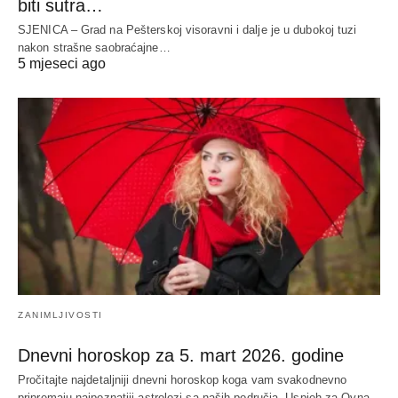
biti sutra…
SJENICA – Grad na Pešterskoj visoravni i dalje je u dubokoj tuzi
nakon strašne saobraćajne…
5 mjeseci ago
ZANIMLJIVOSTI
Dnevni horoskop za 5. mart 2026. godine
Pročitajte najdetaljniji dnevni horoskop koga vam svakodnevno
pripremaju najpoznatiji astrolozi sa naših područja- Uspjeh za Ovna,