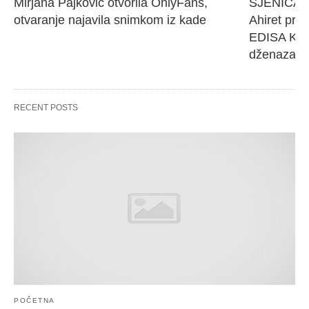
Mirjana Pajković otvorila OnlyFans, 
SJENICA 
otvaranje najavila snimkom iz kade
Ahiret pres
EDISA KARI
dženaza će
RECENT POSTS
POČETNA