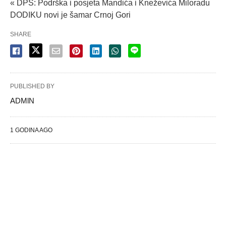
« DPS: Podrška i posjeta Mandića i Kneževića Miloradu
DODIKU novi je šamar Crnoj Gori
SHARE
PUBLISHED BY
ADMlN
1 GODINA AGO