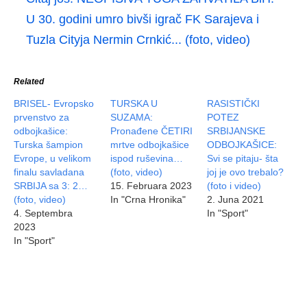
U 30. godini umro bivši igrač FK Sarajeva i
Tuzla Cityja Nermin Crnkić... (foto, video)
Related
BRISEL- Evropsko
TURSKA U
RASISTIČKI
prvenstvo za
SUZAMA:
POTEZ
odbojkašice:
Pronađene ČETIRI
SRBIJANSKE
Turska šampion
mrtve odbojkašice
ODBOJKAŠICE:
Evrope, u velikom
ispod ruševina…
Svi se pitaju- šta
finalu savladana
(foto, video)
joj je ovo trebalo?
SRBIJA sa 3: 2…
15. Februara 2023
(foto i video)
(foto, video)
In "Crna Hronika"
2. Juna 2021
4. Septembra
In "Sport"
2023
In "Sport"