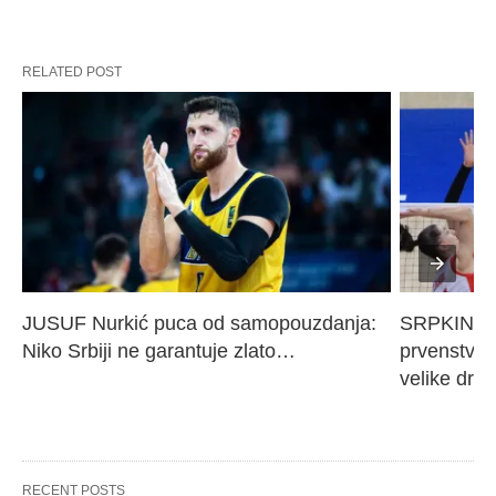
RELATED POST
JUSUF Nurkić puca od samopouzdanja: 
SRPKINJE 
Niko Srbiji ne garantuje zlato…
prvenstvo 
velike dra
RECENT POSTS