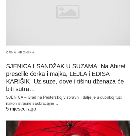
CRNA HRONIKA
SJENICA I SANDŽAK U SUZAMA: Na Ahiret
preselile ćerka i majka, LEJLA i EDISA
KARIŠIK- Uz suze, dove i tišinu dženaza će
biti sutra…
SJENICA – Grad na Pešterskoj visoravni i dalje je u dubokoj tuzi
nakon strašne saobraćajne…
5 mjeseci ago