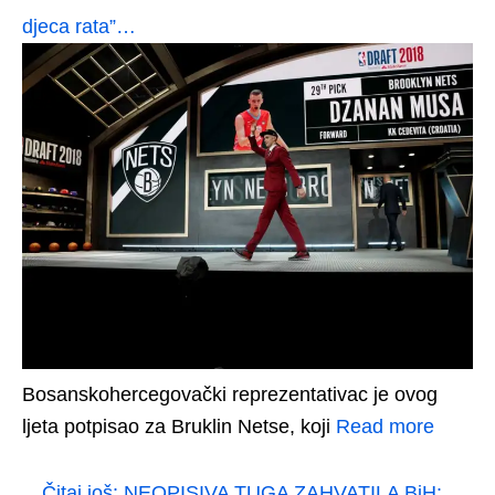
djeca rata”…
Bosanskohercegovački reprezentativac je ovog
ljeta potpisao za Bruklin Netse, koji
Read more
Čitaj još:
NEOPISIVA TUGA ZAHVATILA BiH: